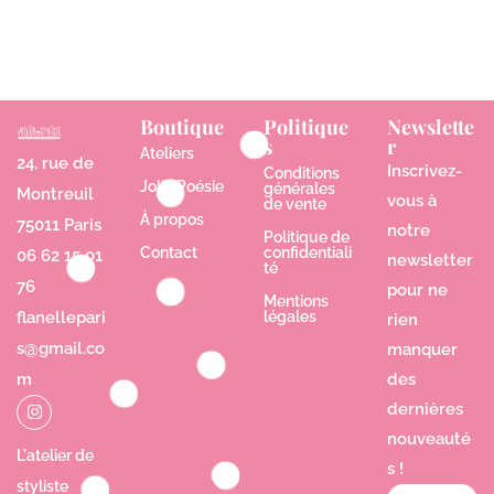
Boutique
Politique
Newslette
s
r
Ateliers
24, rue de
Inscrivez-
Conditions
Jolie Poésie
générales
Montreuil
vous à
de vente
À propos
75011 Paris
notre
Politique de
Contact
confidentiali
06 62 15 01
newsletter
té
76
pour ne
Mentions
flanellepari
légales
rien
s@gmail.co
manquer
m
des
dernières
nouveauté
L'atelier de
s !
styliste