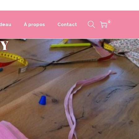
0
adeau
À propos
Contact
IY