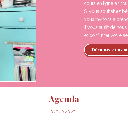
cours en ligne en tout
Si vous souhaitez bén
vous invitons à prend
Il vous suffit de nous
et confirmer votre se
Découvrez nos at
Agenda