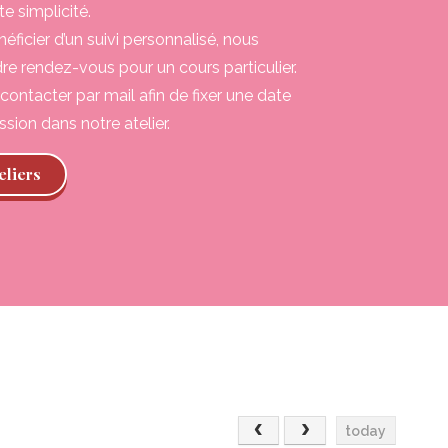
e simplicité.
éficier d’un suivi personnalisé, nous
re rendez-vous pour un cours particulier.
 contacter par mail afin de fixer une date
ssion dans notre atelier.
eliers
today