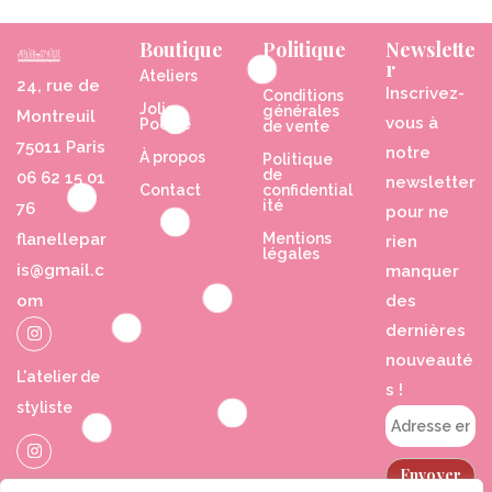
Boutique
Politique
Newslette
s
r
Ateliers
24, rue de
Inscrivez-
Conditions
Jolie
générales
Montreuil
vous à
Poésie
de vente
75011 Paris
notre
À propos
Politique
de
06 62 15 01
newsletter
Contact
confidential
ité
76
pour ne
flanellepar
Mentions
rien
légales
is@gmail.c
manquer
om
des
dernières
nouveauté
L'atelier de
s !
styliste