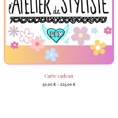
Carte cadeau
50,00
€
–
225,00
€