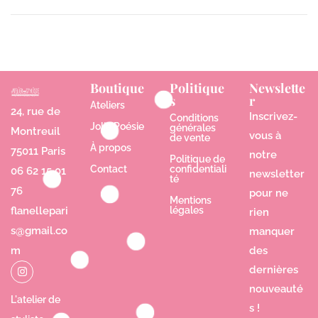
Boutique
Politique
Newslette
s
r
Ateliers
24, rue de
Inscrivez-
Conditions
Jolie Poésie
générales
Montreuil
vous à
de vente
À propos
75011 Paris
notre
Politique de
Contact
confidentiali
06 62 15 01
newsletter
té
76
pour ne
Mentions
flanellepari
légales
rien
s@gmail.co
manquer
m
des
dernières
nouveauté
L'atelier de
s !