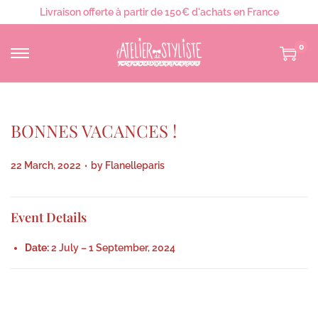
Livraison offerte à partir de 150€ d'achats en France
0
BONNES VACANCES !
.
P
22 March, 2022
by
Flanelleparis
o
s
Event Details
t
e
Date:
2 July
–
1 September, 2024
d
o
n