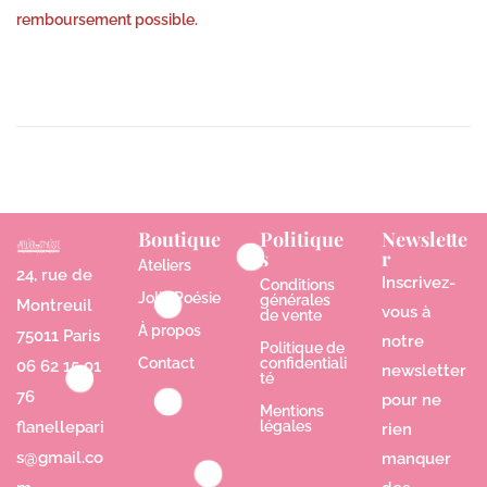
remboursement possible.
Boutique
Politique
Newslette
s
r
Ateliers
24, rue de
Inscrivez-
Conditions
Jolie Poésie
générales
Montreuil
vous à
de vente
À propos
75011 Paris
notre
Politique de
Contact
confidentiali
06 62 15 01
newsletter
té
76
pour ne
Mentions
flanellepari
légales
rien
s@gmail.co
manquer