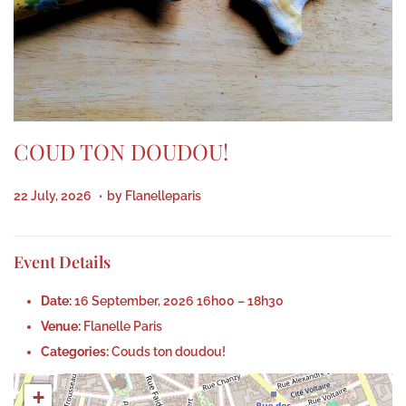
COUD TON DOUDOU!
.
P
2
22 July, 2026
by
Flanelleparis
o
3
s
J
Event Details
t
u
e
l
Date:
16 September, 2026 16h00
–
18h30
d
y
Venue:
Flanelle Paris
o
,
Categories:
Couds ton doudou!
n
2
+
0