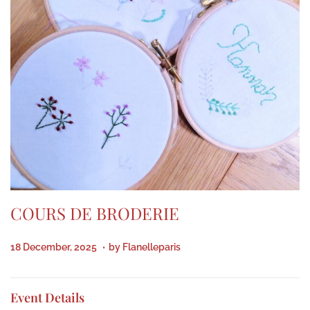
COURS DE BRODERIE
.
P
2
18 December, 2025
by
Flanelleparis
o
6
s
M
Event Details
t
a