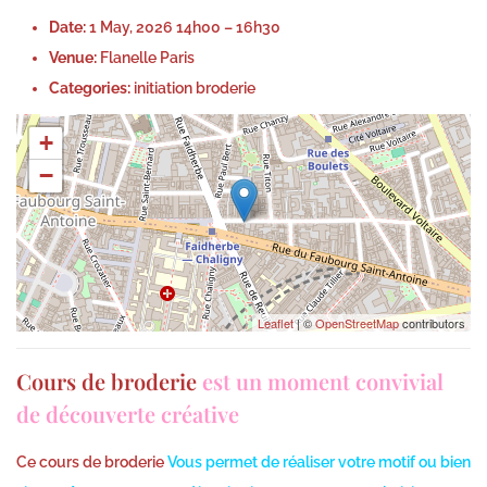
e
r
Date:
1 May, 2026 14h00
–
16h30
d
c
Venue:
Flanelle Paris
o
h
Categories:
initiation broderie
n
,
+
2
−
0
2
6
Leaflet
| ©
OpenStreetMap
contributors
Cours de broderie
est un moment convivial
de découverte créative
Ce cours de broderie
Vous permet de réaliser votre motif ou bien