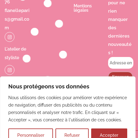
76
pour ne
Mentions
flanellepari
légales
rien
s@gmail.co
manquer
m
des
dernières
nouveauté
L'atelier de
s !
styliste
Jolie Poésie
Nous protégeons vos données
Nous utilisons des cookies pour améliorer votre expérience
de navigation, diffuser des publicités ou du contenu
personnalisés et analyser notre trafic. En cliquant sur «
Accepter », vous consentez à l'utilisation de ces cookies.
Personnaliser
Refuser
Accepter