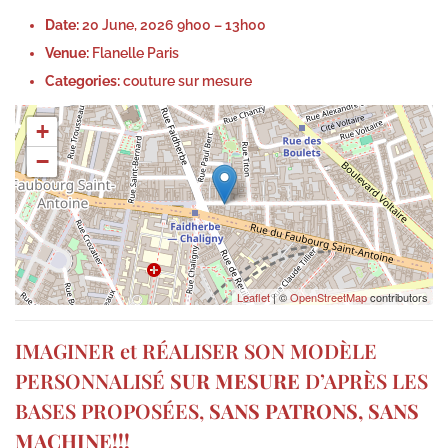
e
e
Date:
20 June, 2026 9h00
–
13h00
d
,
Venue:
Flanelle Paris
o
2
Categories:
couture sur mesure
n
0
+
2
−
6
Leaflet
| ©
OpenStreetMap
contributors
IMAGINER et RÉALISER SON MODÈLE
PERSONNALISÉ
SUR MESURE
D’APRÈS LES
BASES PROPOSÉES,
SANS PATRONS, SANS
MACHINE!!!