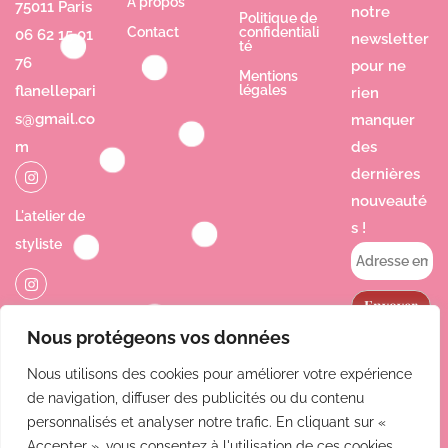
À propos
75011 Paris
notre
Politique de
Contact
confidentiali
06 62 15 01
newsletter
té
76
pour ne
Mentions
flanellepari
légales
rien
s@gmail.co
manquer
m
des
dernières
nouveauté
L'atelier de
s !
styliste
Jolie Poésie
Nous protégeons vos données
Nous utilisons des cookies pour améliorer votre expérience
de navigation, diffuser des publicités ou du contenu
personnalisés et analyser notre trafic. En cliquant sur «
Accepter », vous consentez à l'utilisation de ces cookies.