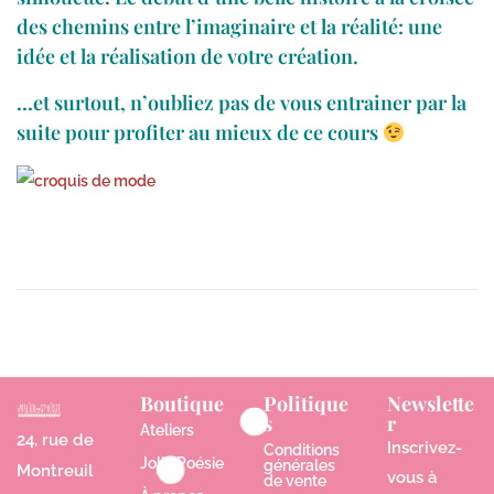
des chemins entre l’imaginaire et la réalité: une
idée et la réalisation de votre création.
…et surtout, n’oubliez pas de vous entrainer par la
suite pour profiter au mieux de ce cours
Boutique
Politique
Newslette
s
r
Ateliers
24, rue de
Inscrivez-
Conditions
Jolie Poésie
générales
Montreuil
vous à
de vente