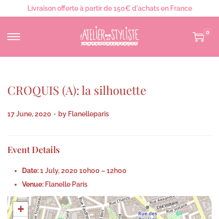
Livraison offerte à partir de 150€ d'achats en France
0
CROQUIS (A): la silhouette
.
P
17 June, 2020
by
Flanelleparis
o
s
Event Details
t
e
Date:
1 July, 2020 10h00
–
12h00
d
Venue:
Flanelle Paris
o
+
n