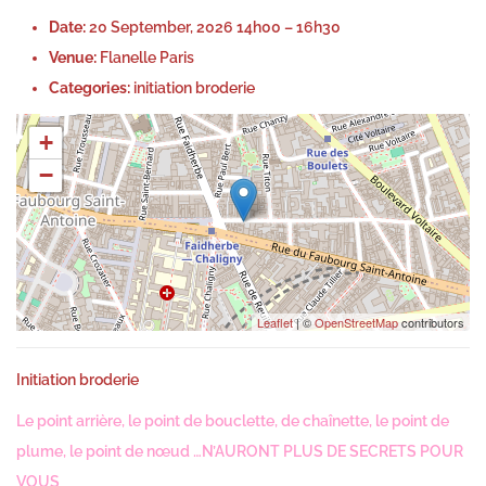
e
l
Date:
20 September, 2026 14h00
–
16h30
d
y
Venue:
Flanelle Paris
o
,
Categories:
initiation broderie
n
2
+
0
−
2
6
Leaflet
| ©
OpenStreetMap
contributors
Initiation broderie
Le point arrière, le point de bouclette, de chaînette, le point de
plume, le point de nœud …N’AURONT PLUS DE SECRETS POUR
VOUS