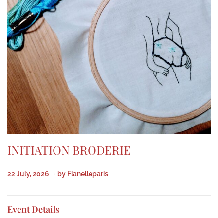
INITIATION BRODERIE
.
P
2
22 July, 2026
by
Flanelleparis
o
3
s
J
Event Details
t
u