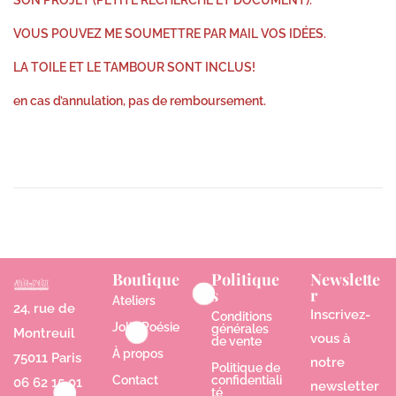
SON PROJET (PETITE RECHERCHE ET DOCUMENT).
VOUS POUVEZ ME SOUMETTRE PAR MAIL VOS IDÉES.
LA TOILE ET LE TAMBOUR SONT INCLUS!
en cas d’annulation, pas de remboursement.
Boutique
Politique
Newslette
s
r
Ateliers
24, rue de
Inscrivez-
Conditions
Jolie Poésie
générales
Montreuil
vous à
de vente
À propos
75011 Paris
notre
Politique de
Contact
confidentiali
06 62 15 01
newsletter
té