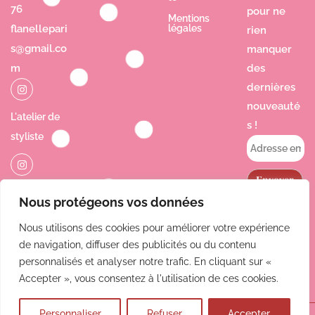
76
pour ne
Mentions
flanellepari
légales
rien
s@gmail.co
manquer
m
des
dernières
nouveauté
L'atelier de
s !
styliste
Jolie Poésie
Nous protégeons vos données
Nous utilisons des cookies pour améliorer votre expérience
de navigation, diffuser des publicités ou du contenu
personnalisés et analyser notre trafic. En cliquant sur «
Accepter », vous consentez à l'utilisation de ces cookies.
Personnaliser
Refuser
Accepter