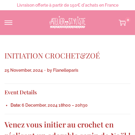
Livraison offerte à partir de 150€ d'achats en France
0
INITIATION CROCHET&ZOÉ
.
P
25 November, 2024
by
Flanelleparis
o
s
Event Details
t
e
Date:
6 December, 2024 18h00
–
20h30
d
o
Venez vous initier au crochet en
n