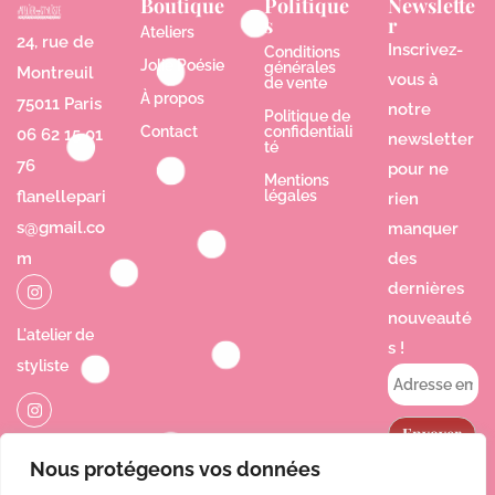
Boutique
Politique
Newslette
s
r
Ateliers
24, rue de
Inscrivez-
Conditions
Jolie Poésie
générales
Montreuil
vous à
de vente
À propos
75011 Paris
notre
Politique de
Contact
confidentiali
06 62 15 01
newsletter
té
76
pour ne
Mentions
flanellepari
légales
rien
s@gmail.co
manquer
m
des
dernières
nouveauté
L'atelier de
s !
styliste
Jolie Poésie
Nous protégeons vos données