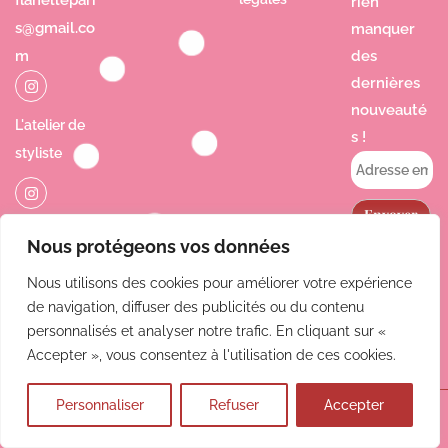
flanellepari
rien
s@gmail.co
manquer
m
des
dernières
nouveauté
L'atelier de
s !
styliste
Jolie Poésie
Nous protégeons vos données
Nous utilisons des cookies pour améliorer votre expérience
de navigation, diffuser des publicités ou du contenu
personnalisés et analyser notre trafic. En cliquant sur «
Accepter », vous consentez à l'utilisation de ces cookies.
Personnaliser
Refuser
Accepter
© 2025 L'atelier de styliste - Tous droits réservés