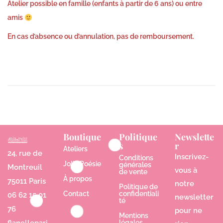
Atelier possible en famille (enfants à partir de 6 ans) ou entre
amis
En cas d’absence ou d’annulation, pas de remboursement.
Boutique
Politique
Newslette
s
r
Ateliers
24, rue de
Inscrivez-
Conditions
Jolie Poésie
générales
Montreuil
vous à
de vente
À propos
75011 Paris
notre
Politique de
Contact
confidentiali
06 62 15 01
newsletter
té
76
pour ne
Mentions
légales