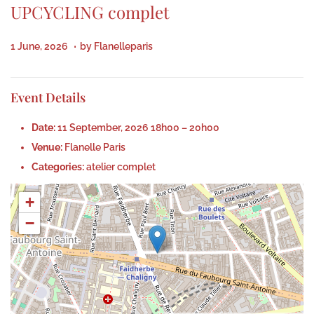
UPCYCLING complet
.
P
2
1 June, 2026
by
Flanelleparis
o
3
s
J
Event Details
t
u
e
l
Date:
11 September, 2026 18h00
–
20h00
d
y
Venue:
Flanelle Paris
o
,
Categories:
atelier complet
n
2
+
0
−
2
6