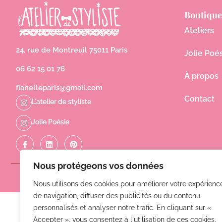
2
Boutique
0
Ateliers
2
5
24, rue de Montreuil 75011 Paris
Jolie Poé
06 62 15 01 76
À propos
flanelleparis@gmail.com
Contact
L'atelier de styliste
Jolie Poésie
Nous protégeons vos données
Nous utilisons des cookies pour améliorer votre expérienc
de navigation, diffuser des publicités ou du contenu
personnalisés et analyser notre trafic. En cliquant sur «
Accepter », vous consentez à l'utilisation de ces cookies.