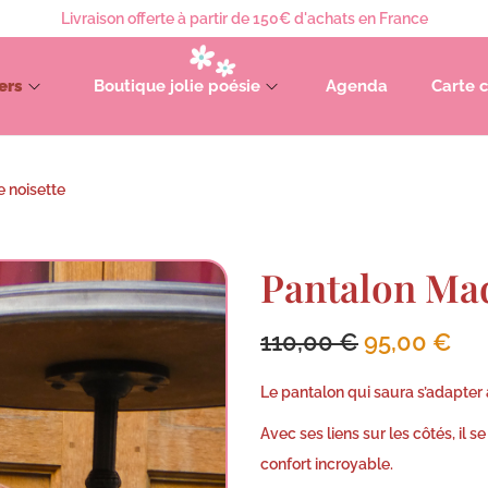
Livraison offerte à partir de 150€ d'achats en France
ers
Boutique jolie poésie
Agenda
Carte 
 noisette
Pantalon Mad
110,00
€
95,00
€
Le pantalon qui saura s’adapter 
Avec ses liens sur les côtés, il s
confort incroyable.