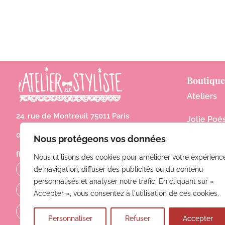
Boutique
Ateliers
24, rue de Montreuil 75011 Paris
Jolie Poé
06 62 15 01 76
Nous protégeons vos données
À propos
flanelleparis@gmail.com
Nous utilisons des cookies pour améliorer votre expérienc
Contact
L'atelier de styliste
de navigation, diffuser des publicités ou du contenu
personnalisés et analyser notre trafic. En cliquant sur «
Jolie Poésie
Accepter », vous consentez à l'utilisation de ces cookies.
Personnaliser
Refuser
Accepter