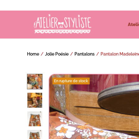
Ateli
Home
/
Jolie Poésie
/
Pantalons
/
Pantalon Madeleine
En rupture de stock