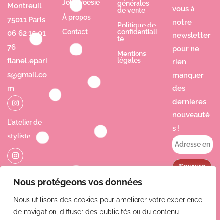
Jolie Poésie
générales
Montreuil
vous à
de vente
À propos
75011 Paris
notre
Politique de
Contact
confidentiali
06 62 15 01
newsletter
té
76
pour ne
Mentions
flanellepari
légales
rien
s@gmail.co
manquer
m
des
dernières
nouveauté
L'atelier de
s !
styliste
Jolie Poésie
Nous protégeons vos données
Nous utilisons des cookies pour améliorer votre expérience
de navigation, diffuser des publicités ou du contenu