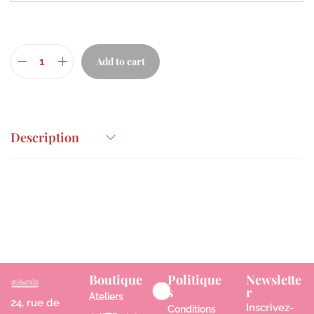
Add to cart
Description
Boutique
Politique
Newslette
s
r
Ateliers
24, rue de
Inscrivez-
Conditions