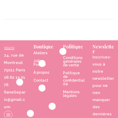
Boutique
Politique
Newslette
s
r
Ateliers
24, rue de
Inscrivez-
Conditions
Jolie
générales
Montreuil
vous à
Poésie
de vente
75011 Paris
notre
À propos
Politique
de
06 62 15 01
newsletter
Contact
confidential
ité
76
pour ne
flanellepar
Mentions
rien
légales
is@gmail.c
manquer
om
des
dernières