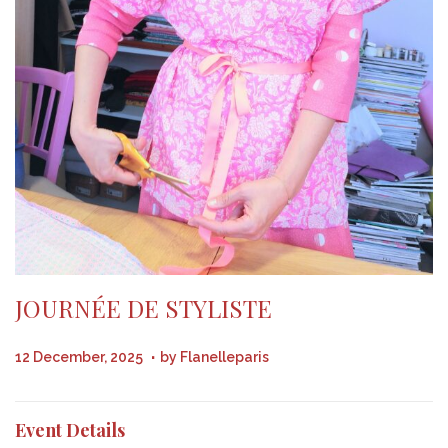
JOURNÉE DE STYLISTE
.
P
1
12 December, 2025
by
Flanelleparis
o
0
s
M
Event Details
t
a