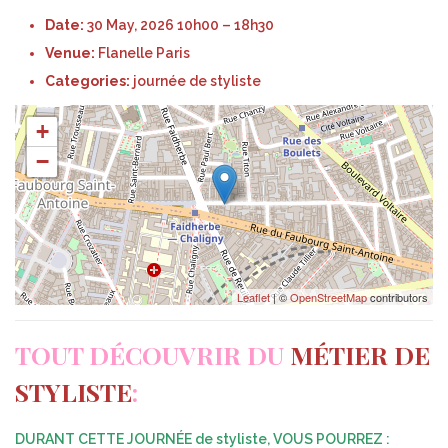
e
y
Date:
30 May, 2026 10h00
–
18h30
d
,
Venue:
Flanelle Paris
o
2
Categories:
journée de styliste
n
0
+
2
−
6
Leaflet
| ©
OpenStreetMap
contributors
TOUT DÉCOUVRIR DU
MÉTIER DE
STYLISTE
:
DURANT CETTE JOURNÉE de styliste, VOUS POURREZ :