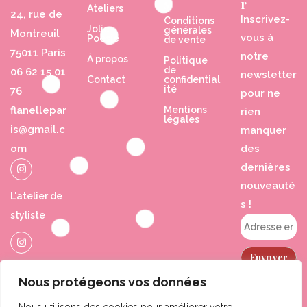
s
r
Ateliers
24, rue de
Inscrivez-
Conditions
Jolie
générales
Montreuil
vous à
Poésie
de vente
75011 Paris
notre
À propos
Politique
de
06 62 15 01
newsletter
Contact
confidential
ité
76
pour ne
flanellepar
Mentions
rien
légales
is@gmail.c
manquer
om
des
dernières
nouveauté
L'atelier de
s !
styliste
Jolie
Nous protégeons vos données
Poésie