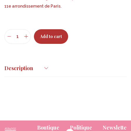
11e arrondissement de Paris.
Add to cart
Description
Boutique
Politique
Newslette